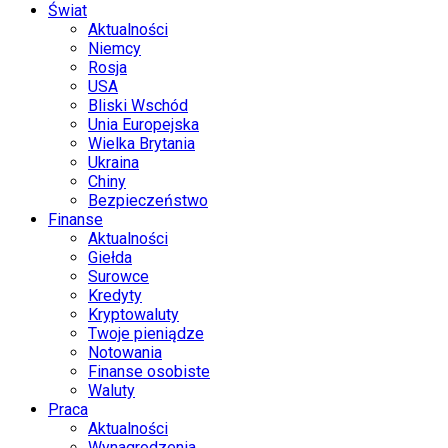
Świat
Aktualności
Niemcy
Rosja
USA
Bliski Wschód
Unia Europejska
Wielka Brytania
Ukraina
Chiny
Bezpieczeństwo
Finanse
Aktualności
Giełda
Surowce
Kredyty
Kryptowaluty
Twoje pieniądze
Notowania
Finanse osobiste
Waluty
Praca
Aktualności
Wynagrodzenia