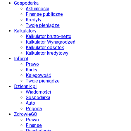
Gospodarka
Aktualności
Finanse publiczne
Kredyty
Twoje pieniądze
Kalkulatory
Kalkulator brutto-netto
Kalkulator Wynagrodzeń
Kalkulator odsetek
Kalkulator kredytowy
Infor.pl
Prawo
Kadry
Księgowość
Twoje pieniądze
Dziennik.pl
Wiadomości
Gospodarka
Auto
Pogoda
ZdrowieGO
Prawo
Finanse
Psychologia