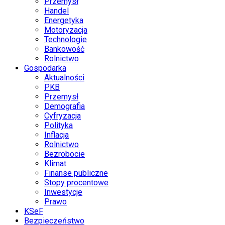
Przemysł
Handel
Energetyka
Motoryzacja
Technologie
Bankowość
Rolnictwo
Gospodarka
Aktualności
PKB
Przemysł
Demografia
Cyfryzacja
Polityka
Inflacja
Rolnictwo
Bezrobocie
Klimat
Finanse publiczne
Stopy procentowe
Inwestycje
Prawo
KSeF
Bezpieczeństwo