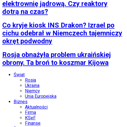
elektrownię jądrową. Czy reaktory
dotrą na czas?
Co kryje kiosk INS Drakon? Izrael po
cichu odebrał w Niemczech tajemniczy
okręt podwodny
Rosja obnażyła problem ukraińskiej
obrony. Ta broń to koszmar Kijowa
Świat
Rosja
Ukraina
Niemcy
Unia Europejska
Biznes
Aktualności
Firma
KSeF
Finanse