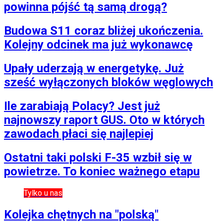
powinna pójść tą samą drogą?
Infor.pl
Dziennik.pl
Zdrowiego.pl
Budowa S11 coraz bliżej ukończenia.
Kolejny odcinek ma już wykonawcę
Upały uderzają w energetykę. Już
sześć wyłączonych bloków węglowych
Ile zarabiają Polacy? Jest już
najnowszy raport GUS. Oto w których
zawodach płaci się najlepiej
Ostatni taki polski F-35 wzbił się w
powietrze. To koniec ważnego etapu
Tylko u nas
Kolejka chętnych na "polską"