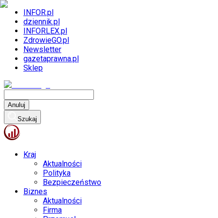
INFOR.pl
dziennik.pl
INFORLEX.pl
ZdrowieGO.pl
Newsletter
gazetaprawna.pl
Sklep
Anuluj
Szukaj
Kraj
Aktualności
Polityka
Bezpieczeństwo
Biznes
Aktualności
Firma