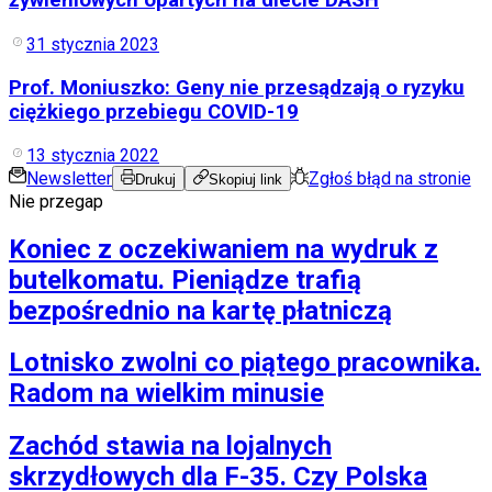
żywieniowych opartych na diecie DASH
Aktualności
Wynagrodzenia
Kariera
31 stycznia 2023
Praca za granicą
Nieruchomości
Prof. Moniuszko: Geny nie przesądzają o ryzyku
Aktualności
ciężkiego przebiegu COVID-19
Mieszkania
Nieruchomości komercyjne
13 stycznia 2022
Transport
Newsletter
Zgłoś błąd na stronie
Drukuj
Skopiuj link
Aktualności
Nie przegap
Drogi
Kolej
Koniec z oczekiwaniem na wydruk z
Lotnictwo
Wideo
butelkomatu. Pieniądze trafią
Lifestyle
bezpośrednio na kartę płatniczą
Edukacja
Aktualności
Turystyka
Lotnisko zwolni co piątego pracownika.
Psychologia
Radom na wielkim minusie
Zdrowie
Rozrywka
Kultura
Zachód stawia na lojalnych
Nauka
skrzydłowych dla F-35. Czy Polska
Technologie