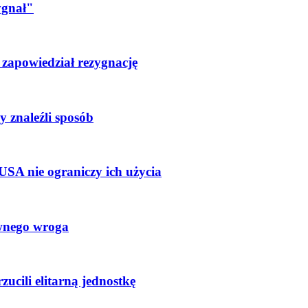
ygnał"
r zapowiedział rezygnację
 znaleźli sposób
USA nie ograniczy ich użycia
ównego wroga
ucili elitarną jednostkę