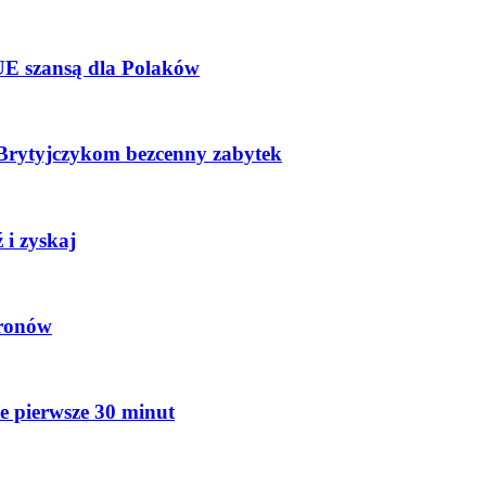
UE szansą dla Polaków
a Brytyjczykom bezcenny zabytek
 i zyskaj
dronów
e pierwsze 30 minut