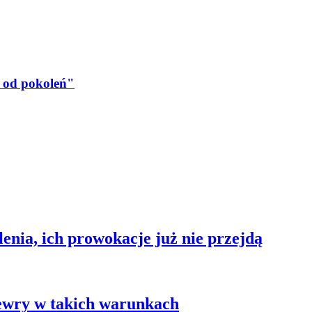
d od pokoleń"
enia, ich prowokacje już nie przejdą
ewry w takich warunkach