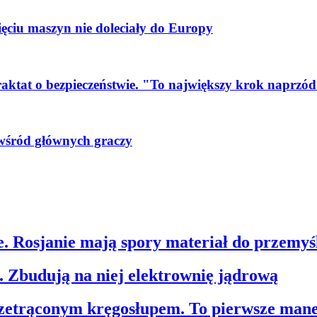
ięciu maszyn nie doleciały do Europy
traktat o bezpieczeństwie. "To największy krok naprzó
a wśród głównych graczy
. Rosjanie mają spory materiał do przemyśl
. Zbudują na niej elektrownię jądrową
rzetrąconym kręgosłupem. To pierwsze man