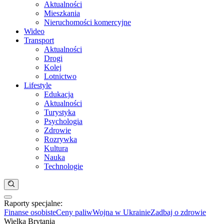
Aktualności
Mieszkania
Nieruchomości komercyjne
Wideo
Transport
Aktualności
Drogi
Kolej
Lotnictwo
Lifestyle
Edukacja
Aktualności
Turystyka
Psychologia
Zdrowie
Rozrywka
Kultura
Nauka
Technologie
Raporty specjalne:
Anuluj
Notowania
Finanse osobiste
Ceny paliw
Wojna w Ukrainie
Zadbaj o zdrowie
Kraj
Wielka Brytania