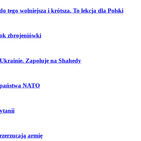
o tego wolniejsza i krótsza. To lekcja dla Polski
rok zbrojeniówki
w Ukrainie. Zapoluje na Shahedy
ga państwa NATO
ytanii
rzerzucają armię