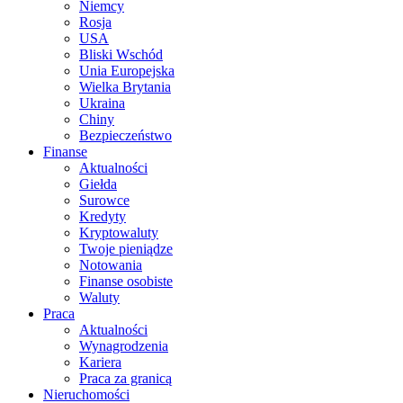
Niemcy
Rosja
USA
Bliski Wschód
Unia Europejska
Wielka Brytania
Ukraina
Chiny
Bezpieczeństwo
Finanse
Aktualności
Giełda
Surowce
Kredyty
Kryptowaluty
Twoje pieniądze
Notowania
Finanse osobiste
Waluty
Praca
Aktualności
Wynagrodzenia
Kariera
Praca za granicą
Nieruchomości