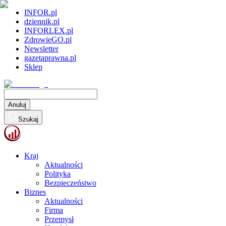
INFOR.pl
dziennik.pl
INFORLEX.pl
ZdrowieGO.pl
Newsletter
gazetaprawna.pl
Sklep
Anuluj
Szukaj
Kraj
Aktualności
Polityka
Bezpieczeństwo
Biznes
Aktualności
Firma
Przemysł