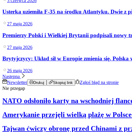
3 czerwca 2026
Usterka uziemiła F-35 na środku Atlantyku. Dwie z p
27 maja 2026
Premierzy Polski i Wielkiej Brytanii podpisali nowy 
27 maja 2026
Brytyjczycy: Układ sił w Europie zmienia się. Polsk
26 maja 2026
Następna
Newsletter
Zgłoś błąd na stronie
Drukuj
Skopiuj link
Nie przegap
NATO odsłoniło karty na wschodniej flance
Amerykanie przejęli wielką plażę w Polsce
Tajwan ćwiczy obronę przed Chinami z p