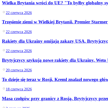
Wielka Brytania wróci do UE? "To byłby globalny s
Transport
Aktualności
Drogi
22 czerwca 2026
Kolej
Lotnictwo
Trzęsienie ziemi w Wielkiej Brytanii. Premier Starme
Wideo
Lifestyle
22 czerwca 2026
Edukacja
Aktualności
Rakiety dla Ukrainy omijają zakazy USA. Brytyjczycy
Turystyka
Psychologia
22 czerwca 2026
Zdrowie
Rozrywka
Brytyjczycy szykują nowe rakiety dla Ukrainy. Weto 
Kultura
Nauka
Technologie
20 czerwca 2026
Infor.pl
Dziennik.pl
To dzieje się teraz w Rosji. Kreml znalazł nowego gł
Zdrowiego.pl
18 czerwca 2026
Masa czołgów przy granicy z Rosją. Brytyjczycy przerz