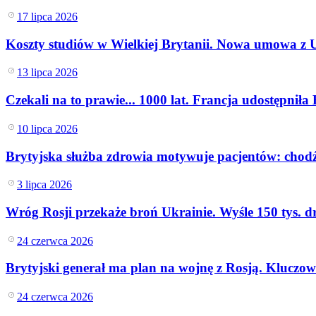
Stopy procentowe
17 lipca 2026
Inwestycje
Prawo
Koszty studiów w Wielkiej Brytanii. Nowa umowa z 
Bezpieczeństwo
Świat
Aktualności
13 lipca 2026
Finanse
Aktualności
Czekali na to prawie... 1000 lat. Francja udostępnił
Giełda
Surowce
10 lipca 2026
Kredyty
Kryptowaluty
Brytyjska służba zdrowia motywuje pacjentów: chodź
Twoje pieniądze
Notowania
3 lipca 2026
Finanse osobiste
Waluty
Wróg Rosji przekaże broń Ukrainie. Wyśle 150 tys. 
Praca
Aktualności
Wynagrodzenia
24 czerwca 2026
Kariera
Praca za granicą
Brytyjski generał ma plan na wojnę z Rosją. Kluczow
Nieruchomości
Aktualności
24 czerwca 2026
Mieszkania
Nieruchomości komercyjne