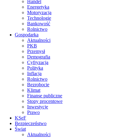
Handel
Energetyka
Motoryzacja
Technologie
Bankowość
Rolnictwo
Gospodarka
Aktualności
PKB
Przemysł
Demografia
Cyfryzacja
Polityka
Inflacja
Rolnictwo
Bezrobocie
Klimat
Finanse publiczne
Stopy procentowe
Inwestycje
Prawo
KSeF
Bezpieczeństwo
Świat
Aktualności