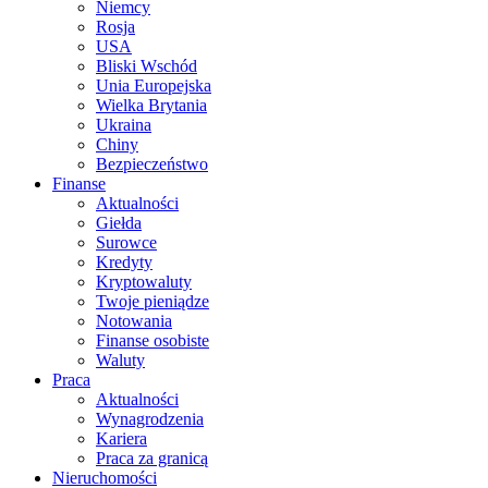
Niemcy
Rosja
USA
Bliski Wschód
Unia Europejska
Wielka Brytania
Ukraina
Chiny
Bezpieczeństwo
Finanse
Aktualności
Giełda
Surowce
Kredyty
Kryptowaluty
Twoje pieniądze
Notowania
Finanse osobiste
Waluty
Praca
Aktualności
Wynagrodzenia
Kariera
Praca za granicą
Nieruchomości