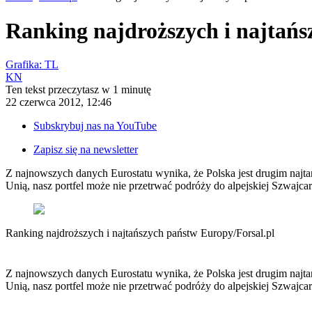
Aktualności
Polityka
Ranking najdroższych i najtań
Bezpieczeństwo
Biznes
Aktualności
Grafika: TL
Firma
KN
Przemysł
Ten tekst przeczytasz w
1 minutę
Handel
22 czerwca 2012, 12:46
Energetyka
Motoryzacja
Subskrybuj nas na YouTube
Technologie
Bankowość
Zapisz się na newsletter
Rolnictwo
Gospodarka
Z najnowszych danych Eurostatu wynika, że Polska jest drugim najtań
Aktualności
Unią, nasz portfel może nie przetrwać podróży do alpejskiej Szwajcar
PKB
Przemysł
Demografia
Ranking najdroższych i najtańszych państw Europy
/
Forsal.pl
Cyfryzacja
Polityka
Inflacja
Rolnictwo
Z najnowszych danych Eurostatu wynika, że Polska jest drugim najtań
Bezrobocie
Unią, nasz portfel może nie przetrwać podróży do alpejskiej Szwajcar
Klimat
Finanse publiczne