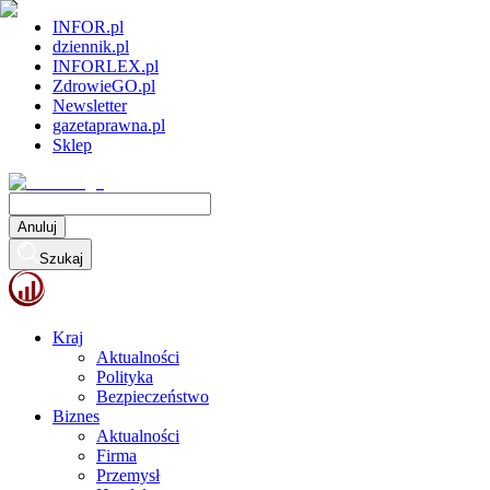
INFOR.pl
dziennik.pl
INFORLEX.pl
ZdrowieGO.pl
Newsletter
gazetaprawna.pl
Sklep
Anuluj
Szukaj
Kraj
Aktualności
Polityka
Bezpieczeństwo
Biznes
Aktualności
Firma
Przemysł