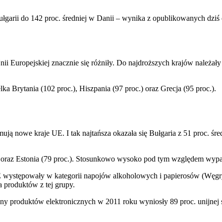
łgarii do 142 proc. średniej w Danii – wynika z opublikowanych dziś
ii Europejskiej znacznie się różniły. Do najdroższych krajów należały 
ka Brytania (102 proc.), Hiszpania (97 proc.) oraz Grecja (95 proc.).
ą nowe kraje UE. I tak najtańsza okazała się Bułgaria z 51 proc. średn
) oraz Estonia (79 proc.). Stosunkowo wysoko pod tym względem wypa
ystępowały w kategorii napojów alkoholowych i papierosów (Węgry –
 produktów z tej grupy.
ny produktów elektronicznych w 2011 roku wyniosły 89 proc. unijnej ś