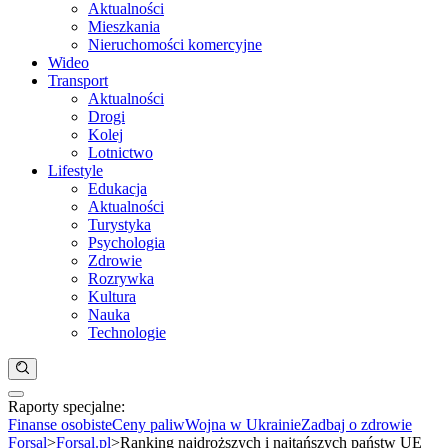
Aktualności
Mieszkania
Nieruchomości komercyjne
Wideo
Transport
Aktualności
Drogi
Kolej
Lotnictwo
Lifestyle
Edukacja
Aktualności
Turystyka
Psychologia
Zdrowie
Rozrywka
Kultura
Nauka
Technologie
Raporty specjalne:
Anuluj
Notowania
Finanse osobiste
Ceny paliw
Wojna w Ukrainie
Zadbaj o zdrowie
Kraj
Forsal
>
Forsal.pl
>
Ranking najdroższych i najtańszych państw UE