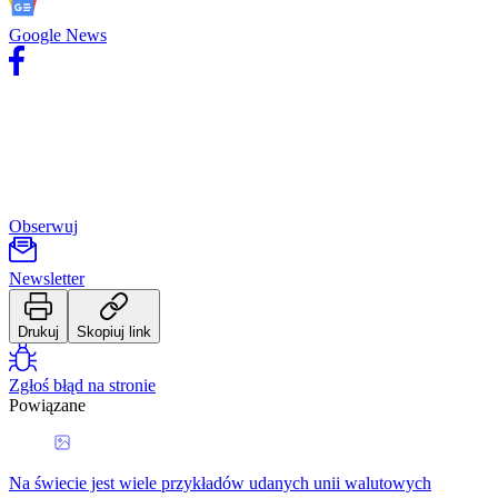
Google News
Obserwuj
Newsletter
Drukuj
Skopiuj link
Zgłoś błąd na stronie
Powiązane
Na świecie jest wiele przykładów udanych unii walutowych