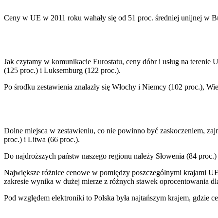
Stopy procentowe
Inwestycje
Ceny w UE w 2011 roku wahały się od 51 proc. średniej unijnej w Bu
Prawo
Bezpieczeństwo
Świat
Aktualności
Finanse
Jak czytamy w komunikacie Eurostatu, ceny dóbr i usług na terenie Un
Aktualności
(125 proc.) i Luksemburg (122 proc.).
Giełda
Surowce
Po środku zestawienia znalazły się Włochy i Niemcy (102 proc.), Wiel
Kredyty
Kryptowaluty
Twoje pieniądze
Notowania
Finanse osobiste
Dolne miejsca w zestawieniu, co nie powinno być zaskoczeniem, zajmuj
Waluty
proc.) i Litwa (66 proc.).
Praca
Aktualności
Do najdroższych państw naszego regionu należy Słowenia (84 proc.
Wynagrodzenia
Największe różnice cenowe w pomiędzy poszczególnymi krajami UE w
Kariera
zakresie wynika w dużej mierze z różnych stawek oprocentowania dla
Praca za granicą
Nieruchomości
Pod względem elektroniki to Polska była najtańszym krajem, gdzie ce
Aktualności
Mieszkania
Nieruchomości komercyjne