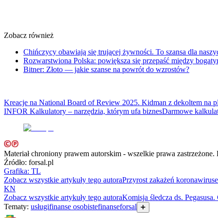
Transport
Aktualności
Drogi
Kolej
Zobacz również
Lotnictwo
Wideo
Chińczycy obawiają się trującej żywności. To szansa dla nasz
Lifestyle
Rozwarstwiona Polska: powiększa się przepaść między bogaty
Edukacja
Bitner: Złoto — jakie szanse na powrót do wzrostów?
Aktualności
Turystyka
Psychologia
Kreacje na National Board of Review 2025. Kidman z dekoltem na 
Zdrowie
INFOR Kalkulatory – narzędzia, którym ufa biznes
Darmowe kalkulat
Rozrywka
Kultura
Nauka
Technologie
Infor.pl
Materiał chroniony prawem autorskim - wszelkie prawa zastrzeżon
Dziennik.pl
Źródło:
forsal.pl
Zdrowiego.pl
Grafika: TL
Zobacz wszystkie artykuły tego autora
Przyrost zakażeń koronawi
KN
Zobacz wszystkie artykuły tego autora
Komisja śledcza ds. Pegasusa. 
Tematy:
usługi
finanse osobiste
finanse
forsal
➕