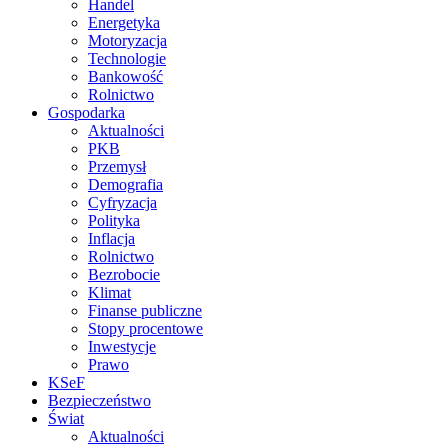
Handel
Energetyka
Motoryzacja
Technologie
Bankowość
Rolnictwo
Gospodarka
Aktualności
PKB
Przemysł
Demografia
Cyfryzacja
Polityka
Inflacja
Rolnictwo
Bezrobocie
Klimat
Finanse publiczne
Stopy procentowe
Inwestycje
Prawo
KSeF
Bezpieczeństwo
Świat
Aktualności