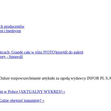
ych producentów
mi i biednymi
plecach, Grande cała w różu [FOTO]
przejdź do galerii
ory - Sprawdź
e. Dalsze rozpowszechnianie artykułu za zgodą wydawcy INFOR PL S.
rusem w Polsce [AKTUALNY WYKRES]
»
Gdzie obejrzeć transmisję?
»