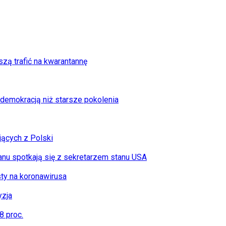
zą trafić na kwarantannę
i demokracją niż starsze pokolenia
jących z Polski
anu spotkają się z sekretarzem stanu USA
sty na koronawirusa
yzja
 proc.