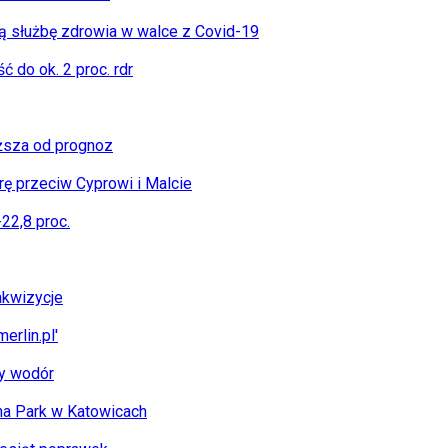
ą służbę zdrowia w walce z Covid-19
 do ok. 2 proc. rdr
yższa od prognoz
rę przeciw Cyprowi i Malcie
-22,8 proc.
akwizycje
rlin.pl'
ny wodór
na Park w Katowicach