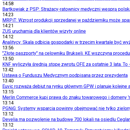
Infor.pl
14:58
Dziennik.pl
Bartkowiak z PSP: Strażacy-ratownicy medyczni wesprą polsk
Zdrowiego.pl
14:23
MRPiT: Wzrost produkcji sprzedanej w październiku może spaść
14:21
ZUS uruchamia dla klientów wizyty online
14:12
Analitycy: Skala odbicia gospodarki w trzecim kwartale być w
13:56
"Złote paszporty" na celowniku Brukseli. KE wszczyna procedu
13:50
KNF wyliczyła średnią stopę zwrotu OFE za ostatnie 3 lata. To 
13:42
Ustawa o Funduszu Medycznym podpisana przez prezydenta
13:40
Euvic rozważa debiut na rynku głównym GPW i planuje kolejne 
13:15
Merlin Commerce kupi prawa do znaku towarowego i domeny 'me
13:14
PGNiG: Systemy wsparcia powinny obejmować nie tylko zielo
13:12
Develia ma pozwolenie na budowę 700 lokali na osiedlu Cegla
13:12