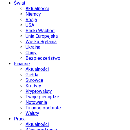
Świat
Aktualności
Niemcy
Rosja
USA
Bliski Wschód
Unia Europejska
Wielka Brytania
Ukraina
Chiny
Bezpieczeństwo
Finanse
Aktualności
Giełda
Surowce
Kredyty
Kryptowaluty
Twoje pieniądze
Notowania
Finanse osobiste
Waluty
Praca
Aktualności
Wynagrodzenia