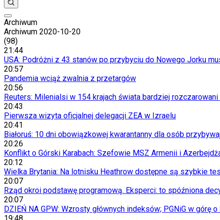
Archiwum
Anuluj
Notowania
Archiwum
2020-10-20
Kraj
(
98
)
Aktualności
21:44
Polityka
USA: Podróżni z 43 stanów po przybyciu do Nowego Jorku mus
Bezpieczeństwo
20:57
Biznes
Pandemia wciąż zwalnia z przetargów
Aktualności
20:56
Firma
Reuters: Milenialsi w 154 krajach świata bardziej rozczarowan
Przemysł
20:43
Handel
Pierwsza wizyta oficjalnej delegacji ZEA w Izraelu
Energetyka
20:41
Motoryzacja
Białoruś: 10 dni obowiązkowej kwarantanny dla osób przybywa
Technologie
20:26
Bankowość
Konflikt o Górski Karabach: Szefowie MSZ Armenii i Azerbejdż
Rolnictwo
20:12
Gospodarka
Wielka Brytania: Na lotnisku Heathrow dostępne są szybkie te
Aktualności
20:07
PKB
Rząd okroi podstawę programową. Eksperci: to spóźniona dec
Przemysł
20:07
Demografia
DZIEŃ NA GPW: Wzrosty głównych indeksów; PGNiG w górę o 8
Cyfryzacja
19:48