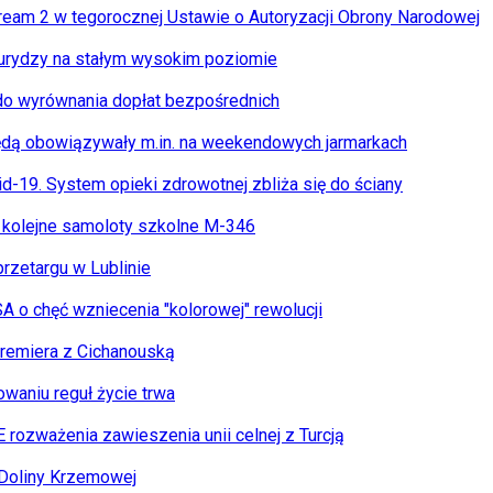
ream 2 w tegorocznej Ustawie o Autoryzacji Obrony Narodowej
urydzy na stałym wysokim poziomie
 do wyrównania dopłat bezpośrednich
ędą obowiązywały m.in. na weekendowych jarmarkach
d-19. System opieki zdrowotnej zbliża się do ściany
a kolejne samoloty szkolne M-346
rzetargu w Lublinie
 o chęć wzniecenia "kolorowej" rewolucji
 premiera z Cichanouską
owaniu reguł życie trwa
E rozważenia zawieszenia unii celnej z Turcją
 Doliny Krzemowej