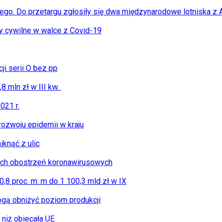
go. Do przetargu zgłosiły się dwa międzynarodowe lotniska z A
y cywilne w walce z Covid-19
ji serii O bez pp
 mln zł w III kw.
021 r.
rozwoju epidemii w kraju
knąć z ulic
ych obostrzeń koronawirusowych
8 proc. m: m do 1 100,3 mld zł w IX
gą obniżyć poziom produkcji
 niż obiecała UE