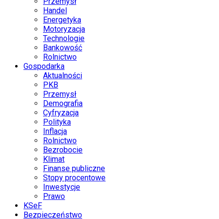
Przemysł
Handel
Energetyka
Motoryzacja
Technologie
Bankowość
Rolnictwo
Gospodarka
Aktualności
PKB
Przemysł
Demografia
Cyfryzacja
Polityka
Inflacja
Rolnictwo
Bezrobocie
Klimat
Finanse publiczne
Stopy procentowe
Inwestycje
Prawo
KSeF
Bezpieczeństwo