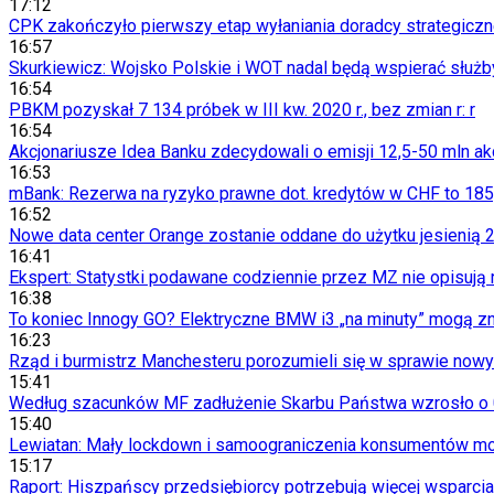
Aktualności
17:12
Wynagrodzenia
CPK zakończyło pierwszy etap wyłaniania doradcy strategiczne
Kariera
16:57
Praca za granicą
Skurkiewicz: Wojsko Polskie i WOT nadal będą wspierać służb
Nieruchomości
16:54
Aktualności
PBKM pozyskał 7 134 próbek w III kw. 2020 r., bez zmian r: r
Mieszkania
16:54
Nieruchomości komercyjne
Akcjonariusze Idea Banku zdecydowali o emisji 12,5-50 mln akc
Transport
16:53
Aktualności
mBank: Rezerwa na ryzyko prawne dot. kredytów w CHF to 185,8
Drogi
16:52
Kolej
Nowe data center Orange zostanie oddane do użytku jesienią 2
Lotnictwo
16:41
Wideo
Ekspert: Statystki podawane codziennie przez MZ nie opisują 
Lifestyle
16:38
Edukacja
To koniec Innogy GO? Elektryczne BMW i3 „na minuty” mogą zni
Aktualności
16:23
Turystyka
Rząd i burmistrz Manchesteru porozumieli się w sprawie now
Psychologia
15:41
Zdrowie
Według szacunków MF zadłużenie Skarbu Państwa wzrosło o 0,
Rozrywka
15:40
Kultura
Lewiatan: Mały lockdown i samoograniczenia konsumentów mo
Nauka
15:17
Technologie
Raport: Hiszpańscy przedsiębiorcy potrzebują więcej wsparcia