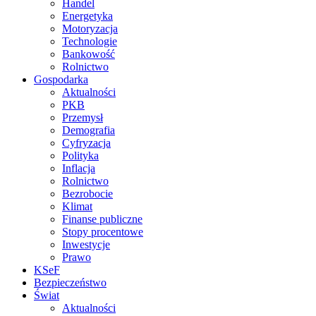
Handel
Energetyka
Motoryzacja
Technologie
Bankowość
Rolnictwo
Gospodarka
Aktualności
PKB
Przemysł
Demografia
Cyfryzacja
Polityka
Inflacja
Rolnictwo
Bezrobocie
Klimat
Finanse publiczne
Stopy procentowe
Inwestycje
Prawo
KSeF
Bezpieczeństwo
Świat
Aktualności