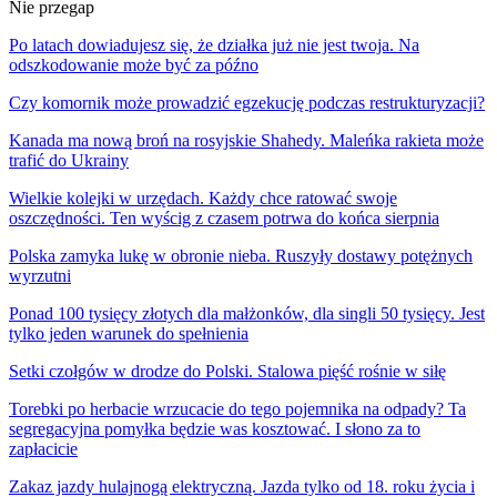
Nie przegap
Po latach dowiadujesz się, że działka już nie jest twoja. Na
odszkodowanie może być za późno
Czy komornik może prowadzić egzekucję podczas restrukturyzacji?
Kanada ma nową broń na rosyjskie Shahedy. Maleńka rakieta może
trafić do Ukrainy
Wielkie kolejki w urzędach. Każdy chce ratować swoje
oszczędności. Ten wyścig z czasem potrwa do końca sierpnia
Polska zamyka lukę w obronie nieba. Ruszyły dostawy potężnych
wyrzutni
Ponad 100 tysięcy złotych dla małżonków, dla singli 50 tysięcy. Jest
tylko jeden warunek do spełnienia
Setki czołgów w drodze do Polski. Stalowa pięść rośnie w siłę
Torebki po herbacie wrzucacie do tego pojemnika na odpady? Ta
segregacyjna pomyłka będzie was kosztować. I słono za to
zapłacicie
Zakaz jazdy hulajnogą elektryczną. Jazda tylko od 18. roku życia i