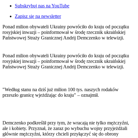
Rolnictwo
Subskrybuj nas na YouTube
Gospodarka
Aktualności
Zapisz się na newsletter
PKB
Przemysł
Ponad milion obywateli Ukrainy powróciło do kraju od początku
Demografia
rosyjskiej inwazji – poinformował w środę rzecznik ukraińskiej
Cyfryzacja
Państwowej Straży Granicznej Andrij Demczenko w telewizji.
Polityka
Inflacja
Rolnictwo
Ponad milion obywateli Ukrainy powróciło do kraju od początku
Bezrobocie
rosyjskiej inwazji – poinformował w środę rzecznik ukraińskiej
Klimat
Państwowej Straży Granicznej Andrij Demczenko w telewizji.
Finanse publiczne
Stopy procentowe
Inwestycje
Prawo
"Według stanu na dziś już milion 100 tys. naszych rodaków
Bezpieczeństwo
przeszło granicę wjeżdżając do kraju" – oznajmił.
Świat
Aktualności
Finanse
Aktualności
Giełda
Demczenko podkreślił przy tym, że wracają nie tylko mężczyźni,
Surowce
ale i kobiety. Przyznał, że zaraz po wybuchu wojny przyjeżdżali
Kredyty
głównie mężczyźni, którzy chcieli przyłączyć się do obrony
Kryptowaluty