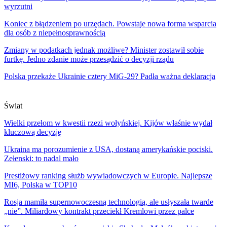
wyrzutni
Koniec z błądzeniem po urzędach. Powstaje nowa forma wsparcia
dla osób z niepełnosprawnością
Zmiany w podatkach jednak możliwe? Minister zostawił sobie
furtkę. Jedno zdanie może przesądzić o decyzji rządu
Polska przekaże Ukrainie cztery MiG-29? Padła ważna deklaracja
Świat
Wielki przełom w kwestii rzezi wołyńskiej. Kijów właśnie wydał
kluczową decyzję
Ukraina ma porozumienie z USA, dostaną amerykańskie pociski.
Zełenski: to nadal mało
Prestiżowy ranking służb wywiadowczych w Europie. Najlepsze
MI6, Polska w TOP10
Rosja mamiła supernowoczesną technologią, ale usłyszała twarde
„nie”. Miliardowy kontrakt przeciekł Kremlowi przez palce