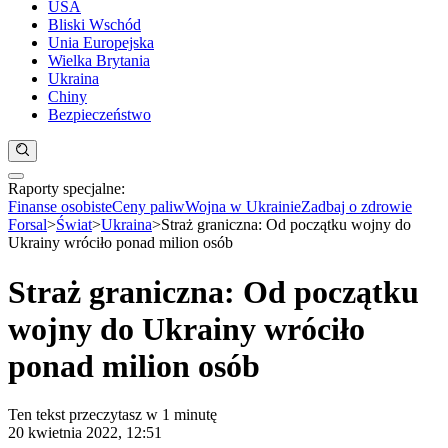
USA
Bliski Wschód
Unia Europejska
Wielka Brytania
Ukraina
Chiny
Bezpieczeństwo
Raporty specjalne:
Anuluj
Notowania
Finanse osobiste
Ceny paliw
Wojna w Ukrainie
Zadbaj o zdrowie
Kraj
Forsal
>
Świat
>
Ukraina
>
Straż graniczna: Od początku wojny do
Aktualności
Ukrainy wróciło ponad milion osób
Polityka
Bezpieczeństwo
Straż graniczna: Od początku
Biznes
Aktualności
wojny do Ukrainy wróciło
Firma
Przemysł
ponad milion osób
Handel
Energetyka
Motoryzacja
Ten tekst przeczytasz w
1 minutę
Technologie
20 kwietnia 2022, 12:51
Bankowość