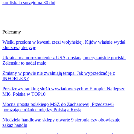
konfiskata sprzętu na 30 dni
Polecamy
Wielki przełom w kwestii rzezi wołyńskiej. Kijów właśnie wydał
kluczową decyzję
Ukraina ma porozumienie z USA, dostaną amerykańskie pociski.
Zełenski: to nadal mało
Zmiany w prawie nie zwalniają tempa. Jak wyprzedzać je z
INFORLEX?
Prestiżowy ranking służb wywiadowczych w Europie. Najlepsze
MI6, Polska w TOP10
Mocna riposta polskiego MSZ do Zacharowej. Przedstawił
porażające różnice między Polską a Rosją
Niedziela handlowa: sklepy otwarte 9 sierpnia czy obowiązuje
zakaz handlu