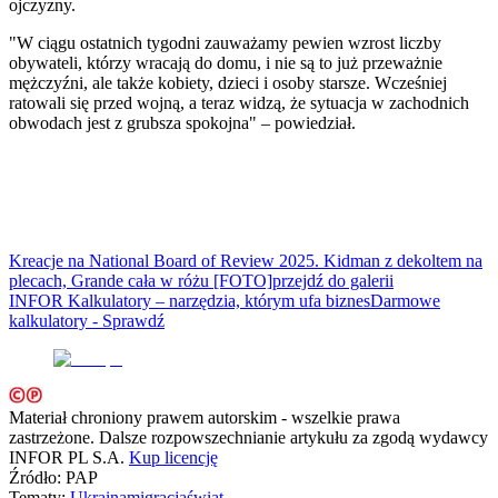
ojczyzny.
Twoje pieniądze
Notowania
"W ciągu ostatnich tygodni zauważamy pewien wzrost liczby
Finanse osobiste
obywateli, którzy wracają do domu, i nie są to już przeważnie
Waluty
mężczyźni, ale także kobiety, dzieci i osoby starsze. Wcześniej
Praca
ratowali się przed wojną, a teraz widzą, że sytuacja w zachodnich
Aktualności
obwodach jest z grubsza spokojna" – powiedział.
Wynagrodzenia
Kariera
Praca za granicą
Nieruchomości
Aktualności
Mieszkania
Nieruchomości komercyjne
Kreacje na National Board of Review 2025. Kidman z dekoltem na
Transport
plecach, Grande cała w różu [FOTO]
przejdź do galerii
Aktualności
INFOR Kalkulatory – narzędzia, którym ufa biznes
Darmowe
Drogi
kalkulatory - Sprawdź
Kolej
Lotnictwo
Wideo
Lifestyle
Edukacja
Materiał chroniony prawem autorskim - wszelkie prawa
Aktualności
zastrzeżone. Dalsze rozpowszechnianie artykułu za zgodą wydawcy
Turystyka
INFOR PL S.A.
Kup licencję
Psychologia
Źródło:
PAP
Zdrowie
Tematy:
Ukraina
migracja
świat