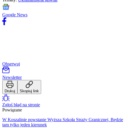
Rozrywka
Kultura
Nauka
Google News
Technologie
Infor.pl
Dziennik.pl
Zdrowiego.pl
Obserwuj
Newsletter
Drukuj
Skopiuj link
Zgłoś błąd na stronie
Powiązane
W Koszalinie powstanie Wyższa Szkoła Straży Granicznej. Będzie
tam tylko jeden kierunek