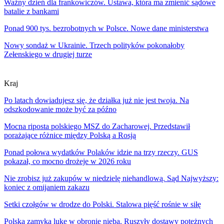
Ważny dzień dla frankowiczów. Ustawa, która ma zmienić sądowe
batalie z bankami
Ponad 900 tys. bezrobotnych w Polsce. Nowe dane ministerstwa
Nowy sondaż w Ukrainie. Trzech polityków pokonałoby
Zełenskiego w drugiej turze
Kraj
Po latach dowiadujesz się, że działka już nie jest twoja. Na
odszkodowanie może być za późno
Mocna riposta polskiego MSZ do Zacharowej. Przedstawił
porażające różnice między Polską a Rosją
Ponad połowa wydatków Polaków idzie na trzy rzeczy. GUS
pokazał, co mocno drożeje w 2026 roku
Nie zrobisz już zakupów w niedzielę niehandlową. Sąd Najwyższy:
koniec z omijaniem zakazu
Setki czołgów w drodze do Polski. Stalowa pięść rośnie w siłę
Polska zamyka lukę w obronie nieba. Ruszyły dostawy potężnych