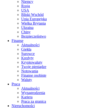
Niemcy
Rosja
USA
Bliski Wschód
Unia Europejska
Wielka Brytania
Ukraina
Chiny
Bezpieczeństwo
Finanse
Aktualności
Giełda
Surowce
Kredyty
Kryptowaluty
Twoje pieniądze
Notowania
Finanse osobiste
Waluty
Praca
Aktualności
Wynagrodzenia
Kariera
Praca za granicą
Nieruchomości