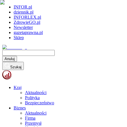
INFOR.pl
dziennik.pl
INFORLEX.pl
ZdrowieGO.pl
Newsletter
gazetaprawna.pl
Sklep
Anuluj
Szukaj
Kraj
Aktualności
Polityka
Bezpieczeństwo
Biznes
Aktualności
Firma
Przemysł