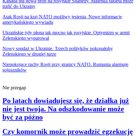
Kanada ma nową broń na rosyjskie Shahedy. Maleńka rakieta może
trafić do Ukrainy
Atak Rosji na kraj NATO możliwy jesienią. Nowe informacje
amerykańskiego wywiadu
Ukraińskie tyły płoną tak mocno jak rosyjskie. Optymizm w armii
Zełenskiego wyparował
Nowy sondaż w Ukrainie. Trzech polityków pokonałoby
Zełenskiego w drugiej turze
Niepokojące ruchy Rosji przy granicy NATO. Rumunia alarmuje
sojuszników
Nie przegap
Po latach dowiadujesz się, że działka już
nie jest twoja. Na odszkodowanie może
być za późno
Czy komornik może prowadzić egzekucję