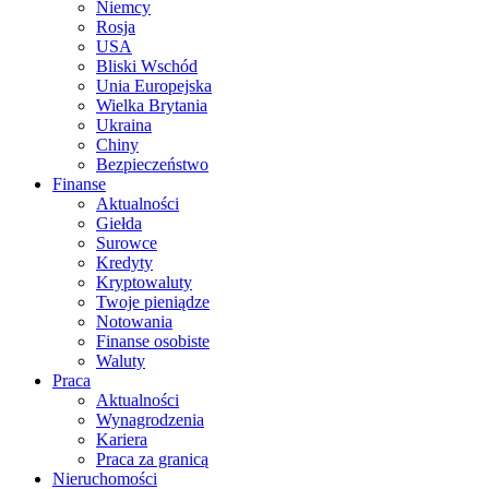
Niemcy
Rosja
USA
Bliski Wschód
Unia Europejska
Wielka Brytania
Ukraina
Chiny
Bezpieczeństwo
Finanse
Aktualności
Giełda
Surowce
Kredyty
Kryptowaluty
Twoje pieniądze
Notowania
Finanse osobiste
Waluty
Praca
Aktualności
Wynagrodzenia
Kariera
Praca za granicą
Nieruchomości