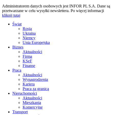
Administratorem danych osobowych jest INFOR PL S.A. Dane są
przetwarzane w celu wysyłki newslettera. Po więcej informacji
kliknij tutaj
Świat
Rosja
Ukraina
Niemcy
Unia Europejska
Biznes
Aktualności
Firma
KSeF
Finanse
Praca
Aktualności
Wynagrodzenia
Kariera
Praca za granicą
Nieruchomości
Aktualności
Mieszkania
Komercyjne
Transport