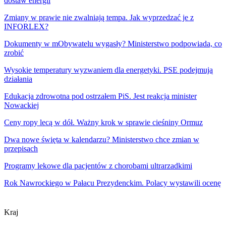
dostaw energii
Zmiany w prawie nie zwalniają tempa. Jak wyprzedzać je z
INFORLEX?
Dokumenty w mObywatelu wygasły? Ministerstwo podpowiada, co
zrobić
Wysokie temperatury wyzwaniem dla energetyki. PSE podejmują
działania
Edukacja zdrowotna pod ostrzałem PiS. Jest reakcja minister
Nowackiej
Ceny ropy lecą w dół. Ważny krok w sprawie cieśniny Ormuz
Dwa nowe święta w kalendarzu? Ministerstwo chce zmian w
przepisach
Programy lekowe dla pacjentów z chorobami ultrarzadkimi
Rok Nawrockiego w Pałacu Prezydenckim. Polacy wystawili ocenę
Kraj