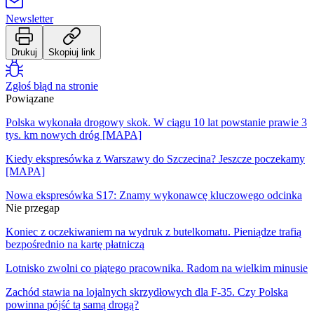
Newsletter
Drukuj
Skopiuj link
Zgłoś błąd na stronie
Powiązane
Polska wykonała drogowy skok. W ciągu 10 lat powstanie prawie 3
tys. km nowych dróg [MAPA]
Kiedy ekspresówka z Warszawy do Szczecina? Jeszcze poczekamy
[MAPA]
Nowa ekspresówka S17: Znamy wykonawcę kluczowego odcinka
Nie przegap
Koniec z oczekiwaniem na wydruk z butelkomatu. Pieniądze trafią
bezpośrednio na kartę płatniczą
Lotnisko zwolni co piątego pracownika. Radom na wielkim minusie
Zachód stawia na lojalnych skrzydłowych dla F-35. Czy Polska
powinna pójść tą samą drogą?