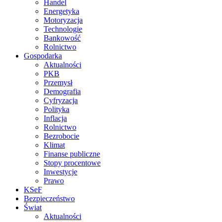
Handel
Energetyka
Motoryzacja
Technologie
Bankowość
Rolnictwo
Gospodarka
Aktualności
PKB
Przemysł
Demografia
Cyfryzacja
Polityka
Inflacja
Rolnictwo
Bezrobocie
Klimat
Finanse publiczne
Stopy procentowe
Inwestycje
Prawo
KSeF
Bezpieczeństwo
Świat
Aktualności