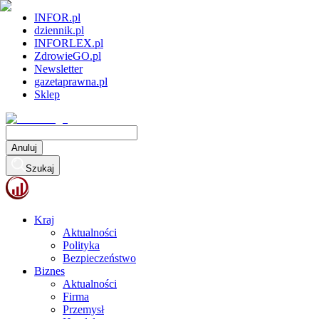
INFOR.pl
dziennik.pl
INFORLEX.pl
ZdrowieGO.pl
Newsletter
gazetaprawna.pl
Sklep
Anuluj
Szukaj
Kraj
Aktualności
Polityka
Bezpieczeństwo
Biznes
Aktualności
Firma
Przemysł