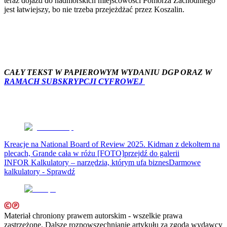
teraz dojazd do nadmorskich miejscowości Pomorza Zachodniego
Wynagrodzenia
jest łatwiejszy, bo nie trzeba przejeżdżać przez Koszalin.
Kariera
Praca za granicą
Nieruchomości
Aktualności
Mieszkania
Nieruchomości komercyjne
Transport
CAŁY TEKST W PAPIEROWYM WYDANIU DGP ORAZ W
Aktualności
RAMACH SUBSKRYPCJI CYFROWEJ
Drogi
Kolej
Lotnictwo
Wideo
Lifestyle
Edukacja
Aktualności
Kreacje na National Board of Review 2025. Kidman z dekoltem na
Turystyka
plecach, Grande cała w różu [FOTO]
przejdź do galerii
Psychologia
INFOR Kalkulatory – narzędzia, którym ufa biznes
Darmowe
Zdrowie
kalkulatory - Sprawdź
Rozrywka
Kultura
Nauka
Technologie
Infor.pl
Materiał chroniony prawem autorskim - wszelkie prawa
Dziennik.pl
zastrzeżone. Dalsze rozpowszechnianie artykułu za zgodą wydawcy