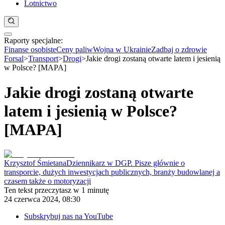
Lotnictwo
Raporty specjalne:
Anuluj
Notowania
Finanse osobiste
Ceny paliw
Wojna w Ukrainie
Zadbaj o zdrowie
Kraj
Forsal
>
Transport
>
Drogi
>
Jakie drogi zostaną otwarte latem i jesienią
Aktualności
w Polsce? [MAPA]
Polityka
Bezpieczeństwo
Jakie drogi zostaną otwarte
Biznes
Aktualności
latem i jesienią w Polsce?
Firma
Przemysł
[MAPA]
Handel
Energetyka
Motoryzacja
Technologie
Krzysztof Śmietana
Dziennikarz w DGP. Pisze głównie o
Bankowość
transporcie, dużych inwestycjach publicznych, branży budowlanej a
Rolnictwo
czasem także o motoryzacji
Gospodarka
Ten tekst przeczytasz w
1 minutę
Aktualności
24 czerwca 2024, 08:30
PKB
Przemysł
Subskrybuj nas na YouTube
Demografia