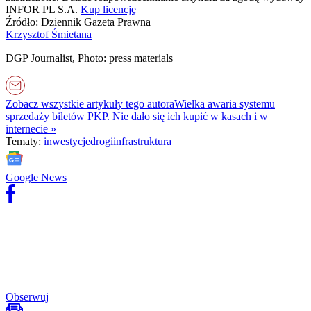
Zdrowiego.pl
INFOR PL S.A.
Kup licencję
Źródło:
Dziennik Gazeta Prawna
Krzysztof Śmietana
DGP Journalist, Photo: press materials
Zobacz wszystkie artykuły tego autora
Wielka awaria systemu
sprzedaży biletów PKP. Nie dało się ich kupić w kasach i w
internecie
»
Tematy:
inwestycje
drogi
infrastruktura
Google News
Obserwuj