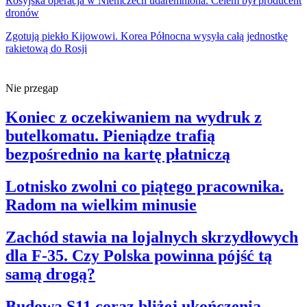
Rosyjska operacja w Niemczech udaremniona. Celem był producent
dronów
Zgotują piekło Kijowowi. Korea Północna wysyła całą jednostkę
rakietową do Rosji
Nie przegap
Koniec z oczekiwaniem na wydruk z
butelkomatu. Pieniądze trafią
bezpośrednio na kartę płatniczą
Lotnisko zwolni co piątego pracownika.
Radom na wielkim minusie
Zachód stawia na lojalnych skrzydłowych
dla F-35. Czy Polska powinna pójść tą
samą drogą?
Budowa S11 coraz bliżej ukończenia.