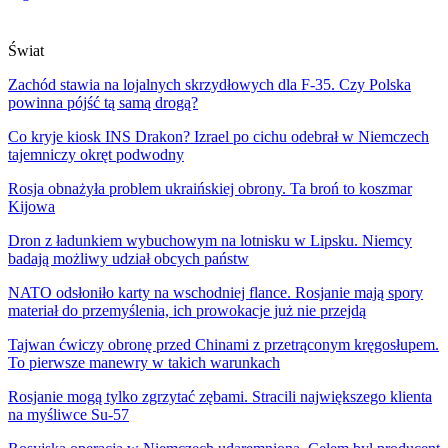
Świat
Zachód stawia na lojalnych skrzydłowych dla F-35. Czy Polska
powinna pójść tą samą drogą?
Co kryje kiosk INS Drakon? Izrael po cichu odebrał w Niemczech
tajemniczy okręt podwodny
Rosja obnażyła problem ukraińskiej obrony. Ta broń to koszmar
Kijowa
Dron z ładunkiem wybuchowym na lotnisku w Lipsku. Niemcy
badają możliwy udział obcych państw
NATO odsłoniło karty na wschodniej flance. Rosjanie mają spory
materiał do przemyślenia, ich prowokacje już nie przejdą
Tajwan ćwiczy obronę przed Chinami z przetrąconym kręgosłupem.
To pierwsze manewry w takich warunkach
Rosjanie mogą tylko zgrzytać zębami. Stracili największego klienta
na myśliwce Su-57