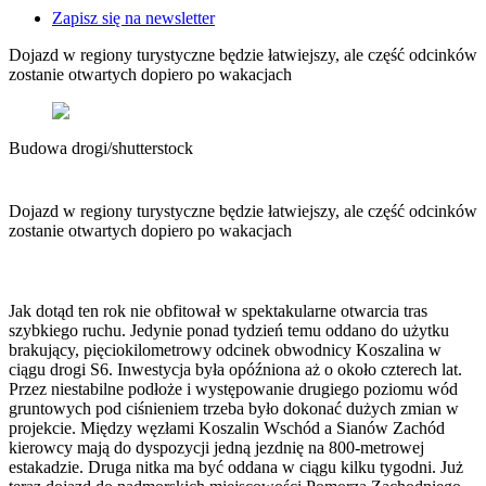
Cyfryzacja
Zapisz się na newsletter
Polityka
Inflacja
Dojazd w regiony turystyczne będzie łatwiejszy, ale część odcinków
Rolnictwo
zostanie otwartych dopiero po wakacjach
Bezrobocie
Klimat
Finanse publiczne
Stopy procentowe
Budowa drogi
/
shutterstock
Inwestycje
Prawo
Bezpieczeństwo
Dojazd w regiony turystyczne będzie łatwiejszy, ale część odcinków
Świat
zostanie otwartych dopiero po wakacjach
Aktualności
Finanse
Aktualności
Giełda
Jak dotąd ten rok nie obfitował w spektakularne otwarcia tras
Surowce
szybkiego ruchu. Jedynie ponad tydzień temu oddano do użytku
Kredyty
brakujący, pięciokilometrowy odcinek obwodnicy Koszalina w
Kryptowaluty
ciągu drogi S6. Inwestycja była opóźniona aż o około czterech lat.
Twoje pieniądze
Przez niestabilne podłoże i występowanie drugiego poziomu wód
Notowania
gruntowych pod ciśnieniem trzeba było dokonać dużych zmian w
Finanse osobiste
projekcie. Między węzłami Koszalin Wschód a Sianów Zachód
Waluty
kierowcy mają do dyspozycji jedną jezdnię na 800-metrowej
Praca
estakadzie. Druga nitka ma być oddana w ciągu kilku tygodni. Już
Aktualności