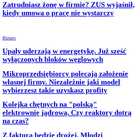
Zatrudniasz żonę w firmie? ZUS wyjaśnił,
kiedy umowa o pracę nie wystarczy
Biznes
Upały uderzają w energetykę. Już sześć
wyłączonych bloków węglowych
Mikroprzedsiębiorcy polecają założenie
własnej firmy. Niezależnie jaki model
wybierzesz takie uzyskasz profity
Kolejka chętnych na "polską"
elektrownię jądrową. Czy reaktory dotrą
na czas?
Z fakturą będzie drożej. Młodzi