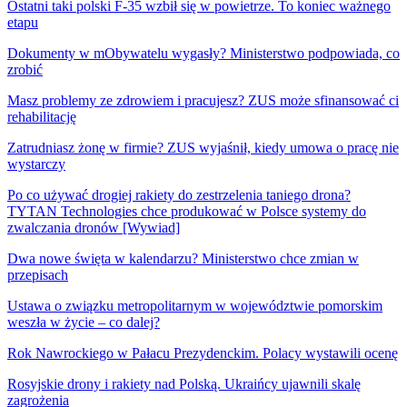
Ostatni taki polski F-35 wzbił się w powietrze. To koniec ważnego
etapu
Dokumenty w mObywatelu wygasły? Ministerstwo podpowiada, co
zrobić
Masz problemy ze zdrowiem i pracujesz? ZUS może sfinansować ci
rehabilitację
Zatrudniasz żonę w firmie? ZUS wyjaśnił, kiedy umowa o pracę nie
wystarczy
Po co używać drogiej rakiety do zestrzelenia taniego drona?
TYTAN Technologies chce produkować w Polsce systemy do
zwalczania dronów [Wywiad]
Dwa nowe święta w kalendarzu? Ministerstwo chce zmian w
przepisach
Ustawa o związku metropolitarnym w województwie pomorskim
weszła w życie – co dalej?
Rok Nawrockiego w Pałacu Prezydenckim. Polacy wystawili ocenę
Rosyjskie drony i rakiety nad Polską. Ukraińcy ujawnili skalę
zagrożenia