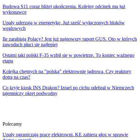
Budowa S11 coraz bliżej ukończenia. Kolejny odcinek ma już
wykonawcę
Upały uderzają w energetykę. Już sześć wyłączonych bloków
węglowych
Ile zarabiają Polacy? Jest już najnowszy raport GUS. Oto w których
zawodach płaci się najlepiej
Ostatni taki polski F-35 wzbił się w powietrze. To koniec ważnego
etapu
Kolejka chętnych na "polską" elektrownię jądrową. Czy reaktory
dotrą na czas?
Co kryje kiosk INS Drakon? Izrael po cichu odebrał w Niemczech
tajemniczy okręt podwodny
Polecamy
Upały ograniczają pracę elektrowni. KE zabiera głos w sprawie