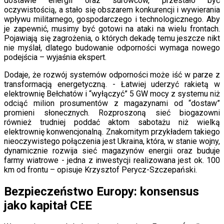
dostawie energii oraz surowców, przestało być
oczywistością, a stało się obszarem konkurencji i wywierania
wpływu militarnego, gospodarczego i technologicznego. Aby
je zapewnić, musimy być gotowi na ataki na wielu frontach.
Pojawiają się zagrożenia, o których dekadę temu jeszcze nikt
nie myślał, dlatego budowanie odporności wymaga nowego
podejścia – wyjaśnia ekspert.
Dodaje, że rozwój systemów odporności może iść w parze z
transformacją energetyczną. - Łatwiej uderzyć rakietą w
elektrownię Bełchatów i “wyłączyć” 5 GW mocy z systemu niż
odciąć milion prosumentów z magazynami od “dostaw”
promieni słonecznych. Rozproszoną sieć biogazowni
również trudniej poddać aktom sabotażu niż wielką
elektrownię konwencjonalną. Znakomitym przykładem takiego
nieoczywistego połączenia jest Ukraina, która, w stanie wojny,
dynamicznie rozwija sieć magazynów energii oraz buduje
farmy wiatrowe - jedna z inwestycji realizowana jest ok. 100
km od frontu – opisuje Krzysztof Perycz-Szczepański.
Bezpieczeństwo Europy: konsensus
jako kapitał CEE