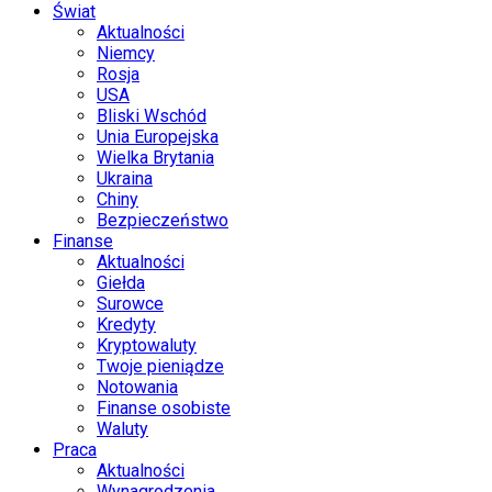
Świat
Aktualności
Niemcy
Rosja
USA
Bliski Wschód
Unia Europejska
Wielka Brytania
Ukraina
Chiny
Bezpieczeństwo
Finanse
Aktualności
Giełda
Surowce
Kredyty
Kryptowaluty
Twoje pieniądze
Notowania
Finanse osobiste
Waluty
Praca
Aktualności
Wynagrodzenia