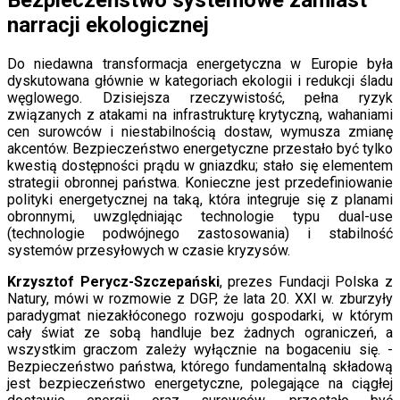
narracji ekologicznej
Do niedawna transformacja energetyczna w Europie była
dyskutowana głównie w kategoriach ekologii i redukcji śladu
węglowego. Dzisiejsza rzeczywistość, pełna ryzyk
związanych z atakami na infrastrukturę krytyczną, wahaniami
cen surowców i niestabilnością dostaw, wymusza zmianę
akcentów. Bezpieczeństwo energetyczne przestało być tylko
kwestią dostępności prądu w gniazdku; stało się elementem
strategii obronnej państwa. Konieczne jest przedefiniowanie
polityki energetycznej na taką, która integruje się z planami
obronnymi, uwzględniając technologie typu dual-use
(technologie podwójnego zastosowania) i stabilność
systemów przesyłowych w czasie kryzysów.
Krzysztof Perycz-Szczepański
, prezes Fundacji Polska z
Natury, mówi w rozmowie z DGP, że lata 20. XXI w. zburzyły
paradygmat niezakłóconego rozwoju gospodarki, w którym
cały świat ze sobą handluje bez żadnych ograniczeń, a
wszystkim graczom zależy wyłącznie na bogaceniu się. -
Bezpieczeństwo państwa, którego fundamentalną składową
jest bezpieczeństwo energetyczne, polegające na ciągłej