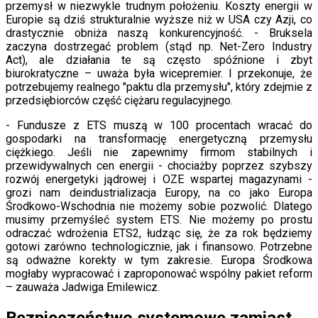
przemysł w niezwykle trudnym położeniu. Koszty energii w
Europie są dziś strukturalnie wyższe niż w USA czy Azji, co
drastycznie obniża naszą konkurencyjność. - Bruksela
zaczyna dostrzegać problem (stąd np. Net-Zero Industry
Act), ale działania te są często spóźnione i zbyt
biurokratyczne – uważa była wicepremier. I przekonuje, że
potrzebujemy realnego "paktu dla przemysłu", który zdejmie z
przedsiębiorców część ciężaru regulacyjnego.
- Fundusze z ETS muszą w 100 procentach wracać do
gospodarki na transformację energetyczną przemysłu
ciężkiego. Jeśli nie zapewnimy firmom stabilnych i
przewidywalnych cen energii - chociażby poprzez szybszy
rozwój energetyki jądrowej i OZE wspartej magazynami -
grozi nam deindustrializacja Europy, na co jako Europa
Środkowo-Wschodnia nie możemy sobie pozwolić. Dlatego
musimy przemyśleć system ETS. Nie możemy po prostu
odraczać wdrożenia ETS2, łudząc się, że za rok będziemy
gotowi zarówno technologicznie, jak i finansowo. Potrzebne
są odważne korekty w tym zakresie. Europa Środkowa
mogłaby wypracować i zaproponować wspólny pakiet reform
– zauważa Jadwiga Emilewicz.
Bezpieczeństwo systemowe zamiast