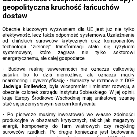
Lotnictwo
geopolityczna kruchość łańcuchów
Wideo
Lifestyle
dostaw
Edukacja
Aktualności
Obecnie kluczowym wyzwaniem dla UE jest już nie tylko
Turystyka
efektywność, lecz także odporność systemowa. Uzależnienie
Psychologia
od chińskich surowców krytycznych oraz komponentów
Zdrowie
technologii "zielonej" transformacji stało się ryzykiem
Rozrywka
systemowym, które zagraża nie tylko sektorowi
Kultura
energetycznemu, ale całej gospodarce.
Nauka
Technologie
- Budowa realnej suwerenności nie oznacza całkowitej
Infor.pl
autarkii, bo to dziś niemożliwe, ale oznacza mądry
Dziennik.pl
nearshoring i dywersyfikację - tłumaczy w rozmowie z DGP
Zdrowiego.pl
Jadwiga Emilewicz
, była wicepremier i minister rozwoju, a
obecnie członek zarządu Instytutu Sobieskiego. W jej opinii,
kraje Europy Środkowo-Wschodniej mają unikatową szansę
stać się przemysłowym sercem kontynentu.
- Po pierwsze musimy inwestować we własne zdolności
produkcyjne w obszarach krytycznych, takich jak magazyny
energii, komponenty do farm wiatrowych czy recykling
surowców rzadkich. Po drugie konieczne jest budowanie