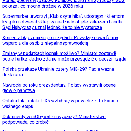
Ponad połowa wydatków Polaków idzie na trzy rzeczy. GUS
pokazał, co mocno drożeje w 2026 roku
Supermarket utworzył „Klub czytelnika”, udostępnił klientom
książki i otwierał sklep w niedziele objęte zakazem handlu.
Sąd Najwyższy uznał jednak, że to nie wystarcza
Koniec z błądzeniem po urzędach. Powstaje nowa forma
wsparcia dla osób z niepełnosprawnością
Zmiany w podatkach jednak możliwe? Minister zostawił
sobie furtkę. Jedno zdanie może przesądzić o decyzji rządu
Polska przekaże Ukrainie cztery MiG-29? Padła ważna
deklaracja
Nawrocki po roku prezydentury. Polacy wystawili ocenę
głowie państwa
Ostatni taki polski F-35 wzbił się w powietrze. To koniec
ważnego etapu
Dokumenty w mObywatelu wygasły? Ministerstwo
podpowiada, co zrobić