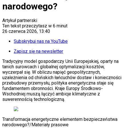
Handel
narodowego?
Energetyka
Motoryzacja
Technologie
Artykuł partnerski
Bankowość
Ten tekst przeczytasz w
6 minut
Rolnictwo
26 czerwca 2026, 13:40
Gospodarka
Aktualności
Subskrybuj nas na YouTube
PKB
Przemysł
Zapisz się na newsletter
Demografia
Tradycyjny model gospodarczy Unii Europejskiej, oparty na
Cyfryzacja
tanich surowcach i globalnej optymalizacji kosztów,
Polityka
wyczerpał się. W obliczu napięć geopolitycznych,
Inflacja
uzależnienia od chińskich łańcuchów dostaw i konieczności
Rolnictwo
przebudowy przemysłu, polityka energetyczna staje się
Bezrobocie
fundamentem obronności. Kraje Europy Środkowo-
Klimat
Wschodniej muszą łączyć ambicje klimatyczne z
Finanse publiczne
suwerennością technologiczną.
Stopy procentowe
Inwestycje
Prawo
Bezpieczeństwo
Transformacja energetyczne elementem bezpieczeństwa
Świat
narodowego?
/
Materiały prasowe
Aktualności