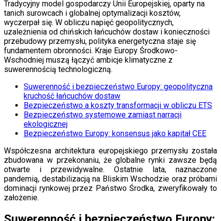
Tradycyjny model gospodarczy Unii Europejskiej, oparty na
Finanse
tanich surowcach i globalnej optymalizacji kosztów,
Aktualności
wyczerpał się. W obliczu napięć geopolitycznych,
Giełda
uzależnienia od chińskich łańcuchów dostaw i konieczności
Surowce
przebudowy przemysłu, polityka energetyczna staje się
Kredyty
fundamentem obronności. Kraje Europy Środkowo-
Kryptowaluty
Wschodniej muszą łączyć ambicje klimatyczne z
Twoje pieniądze
suwerennością technologiczną.
Notowania
Finanse osobiste
Suwerenność i bezpieczeństwo Europy: geopolityczna
Waluty
kruchość łańcuchów dostaw
Praca
Bezpieczeństwo a koszty transformacji w obliczu ETS
Aktualności
Bezpieczeństwo systemowe zamiast narracji
Wynagrodzenia
ekologicznej
Kariera
Bezpieczeństwo Europy: konsensus jako kapitał CEE
Praca za granicą
Nieruchomości
Współczesna architektura europejskiego przemysłu została
Aktualności
zbudowana w przekonaniu, że globalne rynki zawsze będą
Mieszkania
otwarte i przewidywalne. Ostatnie lata, naznaczone
Nieruchomości komercyjne
pandemią, destabilizacją na Bliskim Wschodzie oraz próbami
Transport
dominacji rynkowej przez Państwo Środka, zweryfikowały to
Aktualności
założenie.
Drogi
Kolej
Suwerenność i bezpieczeństwo Europy: