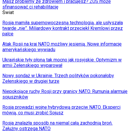
Masz problemy ze zdrowiem i pracujesz? ZUS może
sfinansować ci rehabilitację
Świat
Rosja mamiła supernowoczesną technologią, ale usłyszała
twarde „nie”. Miliardowy kontrakt przeciekł Kremlowi przez
palce
Atak Rosji na kraj NATO możliwy jesienią. Nowe informacje
amerykańskiego wywiadu
Ukraińskie tyły płoną tak mocno jak rosyjskie. Optymizm w
armii Zełenskiego wyparował
Nowy sondaż w Ukrainie. Trzech polityków pokonałoby
Zełenskiego w drugiej turze
Niepokojące ruchy Rosji przy granicy NATO. Rumunia alarmuje
sojuszników
Rosja prowadzi wojnę hybrydową przeciw NATO. Eksperci
mówią, co musi zrobić Sojusz
Rosja znalazła sposób na niemal całą zachodnią broń.
Załużny ostrzega NATO