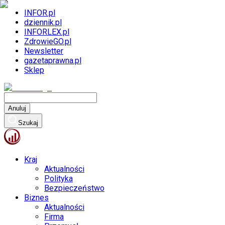
INFOR.pl
dziennik.pl
INFORLEX.pl
ZdrowieGO.pl
Newsletter
gazetaprawna.pl
Sklep
Anuluj
Szukaj
Kraj
Aktualności
Polityka
Bezpieczeństwo
Biznes
Aktualności
Firma