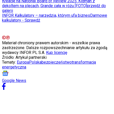
Kreacje na National Board of Review 2025. Kidman z
dekoltem na plecach, Grande cała w różu [FOTO]
przejdź do
galerii
INFOR Kalkulatory – narzędzia, którym ufa biznes
Darmowe
kalkulatory - Sprawdź
Materiał chroniony prawem autorskim - wszelkie prawa
zastrzeżone. Dalsze rozpowszechnianie artykułu za zgodą
wydawcy INFOR PL S.A.
Kup licencję
Źródło:
Artykuł partnerski
Tematy:
Europa
Polska
bezpieczeństwo
transformacja
energetyczna
Google News