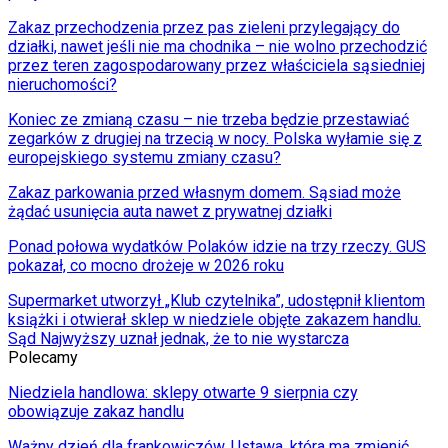
Zakaz przechodzenia przez pas zieleni przylegający do
działki, nawet jeśli nie ma chodnika – nie wolno przechodzić
przez teren zagospodarowany przez właściciela sąsiedniej
nieruchomości?
Koniec ze zmianą czasu – nie trzeba będzie przestawiać
zegarków z drugiej na trzecią w nocy. Polska wyłamie się z
europejskiego systemu zmiany czasu?
Zakaz parkowania przed własnym domem. Sąsiad może
żądać usunięcia auta nawet z prywatnej działki
Ponad połowa wydatków Polaków idzie na trzy rzeczy. GUS
pokazał, co mocno drożeje w 2026 roku
Supermarket utworzył „Klub czytelnika”, udostępnił klientom
książki i otwierał sklep w niedziele objęte zakazem handlu.
Sąd Najwyższy uznał jednak, że to nie wystarcza
Polecamy
Niedziela handlowa: sklepy otwarte 9 sierpnia czy
obowiązuje zakaz handlu
Ważny dzień dla frankowiczów. Ustawa, która ma zmienić