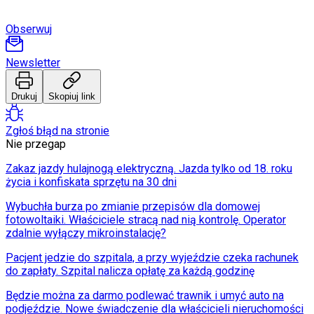
Obserwuj
Newsletter
Drukuj
Skopiuj link
Zgłoś błąd na stronie
Nie przegap
Zakaz jazdy hulajnogą elektryczną. Jazda tylko od 18. roku
życia i konfiskata sprzętu na 30 dni
Wybuchła burza po zmianie przepisów dla domowej
fotowoltaiki. Właściciele stracą nad nią kontrolę. Operator
zdalnie wyłączy mikroinstalację?
Pacjent jedzie do szpitala, a przy wyjeździe czeka rachunek
do zapłaty. Szpital nalicza opłatę za każdą godzinę
Będzie można za darmo podlewać trawnik i umyć auto na
podjeździe. Nowe świadczenie dla właścicieli nieruchomości