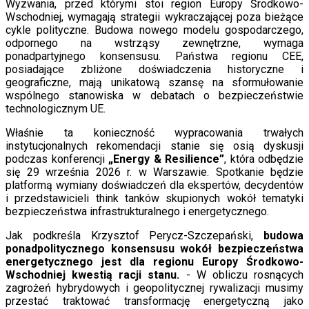
Wyzwania, przed którymi stoi region Europy Środkowo-
Wschodniej, wymagają strategii wykraczającej poza bieżące
cykle polityczne. Budowa nowego modelu gospodarczego,
odpornego na wstrząsy zewnętrzne, wymaga
ponadpartyjnego konsensusu. Państwa regionu CEE,
posiadające zbliżone doświadczenia historyczne i
geograficzne, mają unikatową szansę na sformułowanie
wspólnego stanowiska w debatach o bezpieczeństwie
technologicznym UE.
Właśnie ta konieczność wypracowania trwałych
instytucjonalnych rekomendacji stanie się osią dyskusji
podczas konferencji
„Energy
&
Resilience”
, która odbędzie
się 29 września 2026 r. w Warszawie. Spotkanie będzie
platformą wymiany doświadczeń dla ekspertów, decydentów
i przedstawicieli think tanków skupionych wokół tematyki
bezpieczeństwa infrastrukturalnego i energetycznego.
Jak podkreśla Krzysztof Perycz-Szczepański,
budowa
ponadpolitycznego konsensusu wokół bezpieczeństwa
energetycznego jest dla regionu Europy Środkowo-
Wschodniej kwestią racji stanu.
- W obliczu rosnących
zagrożeń hybrydowych i geopolitycznej rywalizacji musimy
przestać traktować transformację energetyczną jako