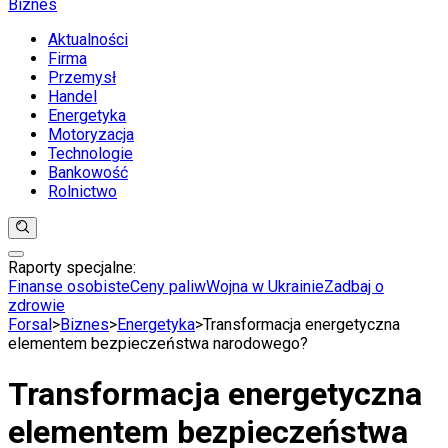
Biznes
Aktualności
Firma
Przemysł
Handel
Energetyka
Motoryzacja
Technologie
Bankowość
Rolnictwo
Raporty specjalne:
Anuluj
Notowania
Finanse osobiste
Ceny paliw
Wojna w Ukrainie
Zadbaj o
Kraj
zdrowie
Aktualności
Forsal
>
Biznes
>
Energetyka
>
Transformacja energetyczna
Polityka
elementem bezpieczeństwa narodowego?
Bezpieczeństwo
Biznes
Transformacja energetyczna
Aktualności
Firma
elementem bezpieczeństwa
Przemysł