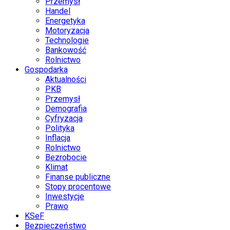
Przemysł
Handel
Energetyka
Motoryzacja
Technologie
Bankowość
Rolnictwo
Gospodarka
Aktualności
PKB
Przemysł
Demografia
Cyfryzacja
Polityka
Inflacja
Rolnictwo
Bezrobocie
Klimat
Finanse publiczne
Stopy procentowe
Inwestycje
Prawo
KSeF
Bezpieczeństwo