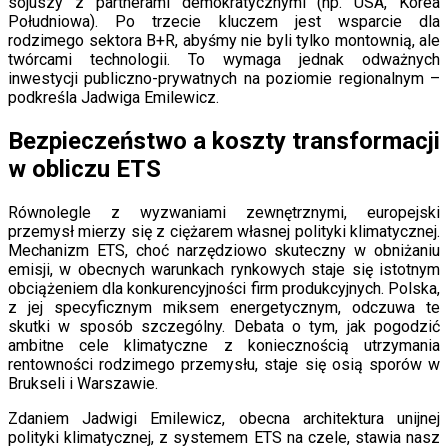
sojuszy z partnerami demokratycznymi (np. USA, Korea
Południowa). Po trzecie kluczem jest wsparcie dla
rodzimego sektora B+R, abyśmy nie byli tylko montownią, ale
twórcami technologii. To wymaga jednak odważnych
inwestycji publiczno-prywatnych na poziomie regionalnym –
podkreśla Jadwiga Emilewicz.
Bezpieczeństwo a koszty transformacji
w obliczu ETS
Równolegle z wyzwaniami zewnętrznymi, europejski
przemysł mierzy się z ciężarem własnej polityki klimatycznej.
Mechanizm ETS, choć narzędziowo skuteczny w obniżaniu
emisji, w obecnych warunkach rynkowych staje się istotnym
obciążeniem dla konkurencyjności firm produkcyjnych. Polska,
z jej specyficznym miksem energetycznym, odczuwa te
skutki w sposób szczególny. Debata o tym, jak pogodzić
ambitne cele klimatyczne z koniecznością utrzymania
rentowności rodzimego przemysłu, staje się osią sporów w
Brukseli i Warszawie.
Zdaniem Jadwigi Emilewicz, obecna architektura unijnej
polityki klimatycznej, z systemem ETS na czele, stawia nasz